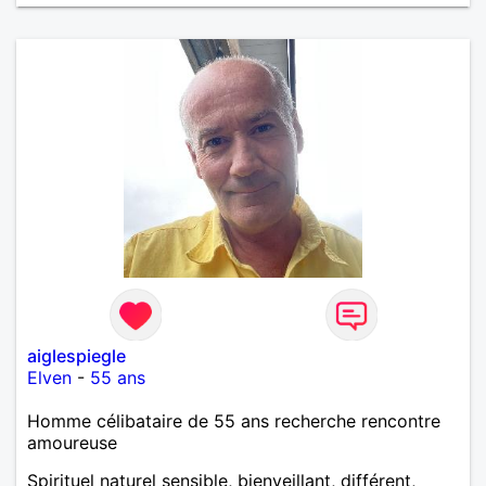
expériences, construire une relation sérieuse basée
sur la confiance, le respect et la complicité. Si tu
apprécies les conversations sincères, les fous rires
et les personnes qui savent ce qu'elles veulent,
n'hésite pas à venir discuter. Au plaisir de faire
connaissance !
aiglespiegle
Elven
-
55 ans
Homme célibataire de 55 ans recherche rencontre
amoureuse
Spirituel naturel sensible, bienveillant, différent,