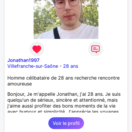
Jonathan1997
Villefranche-sur-Saône
-
28 ans
Homme célibataire de 28 ans recherche rencontre
amoureuse
Bonjour, Je m'appelle Jonathan, j'ai 28 ans. Je suis
quelqu'un de sérieux, sincère et attentionné, mais
j'aime aussi profiter des bons moments de la vie
avec humour et simplicité. J'apprécie les voyages,
les découvertes, les jeux vidéo et les moments de
Voir le profil
détente. Je suis à la recherche d'une personne
authentique avec qui partager de belles