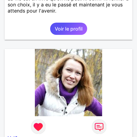
son choix, il y a eu le passé et maintenant je vous
attends pour l'avenir.
Voir le profil