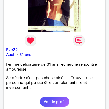
Eve32
Auch
-
61 ans
Femme célibataire de 61 ans recherche rencontre
amoureuse
Se décrire n'est pas chose aisée ... Trouver une
personne qui puisse être complémentaire et
inversement !
Voir le profil