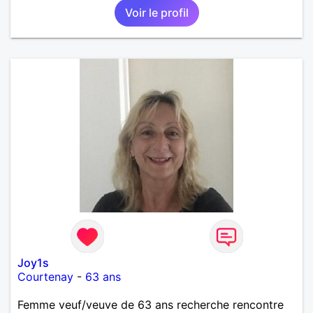
Voir le profil
Joy1s
Courtenay
-
63 ans
Femme veuf/veuve de 63 ans recherche rencontre