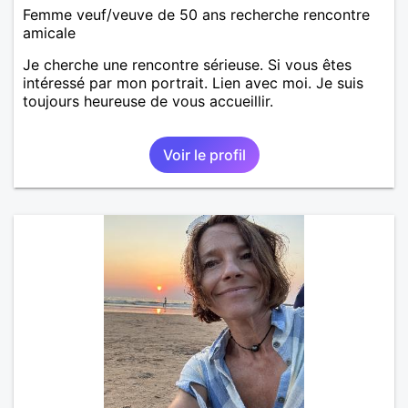
Femme veuf/veuve de 50 ans recherche rencontre
amicale
Je cherche une rencontre sérieuse. Si vous êtes
intéressé par mon portrait. Lien avec moi. Je suis
toujours heureuse de vous accueillir.
Voir le profil