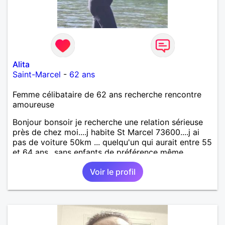
Alita
Saint-Marcel
-
62 ans
Femme célibataire de 62 ans recherche rencontre
amoureuse
Bonjour bonsoir je recherche une relation sérieuse
près de chez moi....j habite St Marcel 73600....j ai
pas de voiture 50km ... quelqu'un qui aurait entre 55
et 64 ans...sans enfants de préférence même
adultes et qui n aurait garder aucun contact avec
Voir le profil
une où plusieurs ex...si vous correspondez à ma
recherche ecrivez moi je vous répondrai...