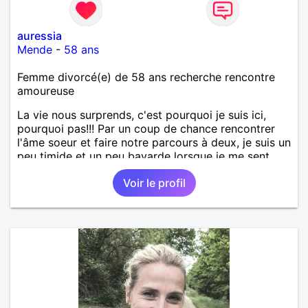
auressia
Mende
-
58 ans
Femme divorcé(e) de 58 ans recherche rencontre
amoureuse
La vie nous surprends, c'est pourquoi je suis ici,
pourquoi pas!!! Par un coup de chance rencontrer
l'âme soeur et faire notre parcours à deux, je suis un
peu timide et un peu bavarde lorsque je me sent
bien. J'attends de vos nouvelles.
Voir le profil