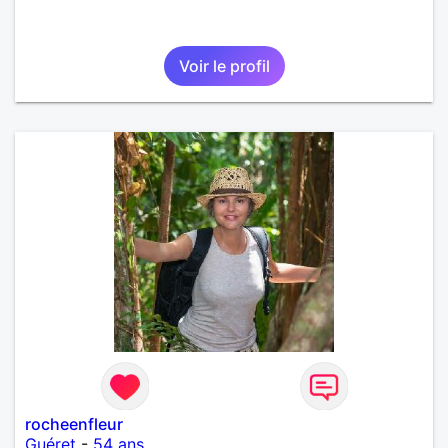
Voir le profil
rocheenfleur
Guéret
-
54 ans