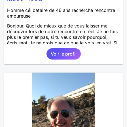
Homme célibataire de 46 ans recherche rencontre
amoureuse
Bonjour, Quoi de mieux que de vous laisser me
découvrir lors de notre rencontre en réel. Je ne fais
plus le premier pas, si tu veux savoir pourquoi,
écris-moi. Je ne crois que ce que je vois, en vrai. Si
tu souhaites voir + de photos, envoie-moi un coup
Voir le profil
de cœur pour avoir accès à mon album privé, mes
photos de famille et avec mes ami(e)s, entre autres,
sinon c'est que ma vie ne t'intéresse pas. N'hésites
pas à m'écrire en premier je n'ai jamais mordu
personne, surtout une fois que j'ai mangé.