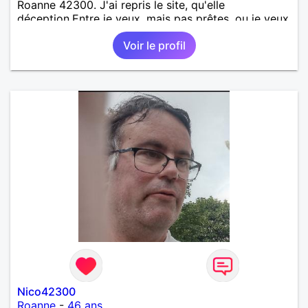
Roanne 42300. J'ai repris le site, qu'elle
déception.Entre je veux, mais pas prêtes. ou je veux
répondre quand quand j'en ais envie. Stop sois on
Voir le profil
ais ai là pour partager où retrouver vous!. Une
impression d'être ce que l'on as vécu au temps du
bal qu'elles sont là sur le banc et de ne pas vouloir
danser !pourquoi être sur le site ? heureusement j'ai
pris un abonnement sur 1 mois mais je ne ne
renouvelle pas ?. Gros soucie des abonnées qui ne
veulent ?? Je ne sais quoi ?
Nico42300
Roanne
-
46 ans