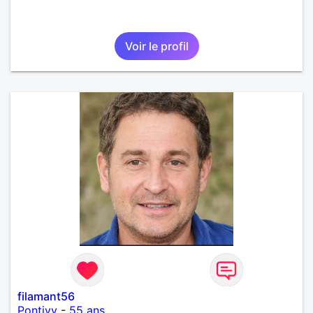
Voir le profil
filamant56
Pontivy
-
55 ans