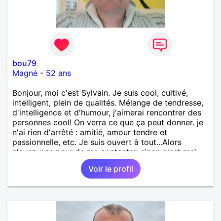
bou79
Magné
-
52 ans
Bonjour, moi c'est Sylvain. Je suis cool, cultivé,
intelligent, plein de qualités. Mélange de tendresse,
d'intelligence et d'humour, j'aimerai rencontrer des
personnes cool! On verra ce que ça peut donner. je
n'ai rien d'arrêté : amitié, amour tendre et
passionnelle, etc. Je suis ouvert à tout...Alors
n'ayez-pas peur de me contacter, sinon c'est moi
qui le ferais!!!!!!!!!!!!! Ou peut-être pas! je suis
Voir le profil
100000000000 vrai.