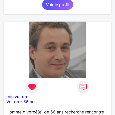
Voir le profil
complicité et de la bonne humeur me ravirait.. alors
si l'envie de me découvrir vous en dit, je vous dis à
bientôt.
eric voiron
Voiron
-
56 ans
Homme divorcé(e) de 56 ans recherche rencontre