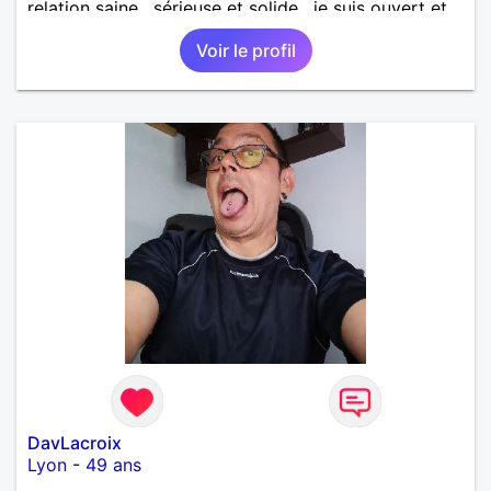
relation saine , sérieuse et solide , je suis ouvert et
curieux de tout
Voir le profil
DavLacroix
Lyon
-
49 ans