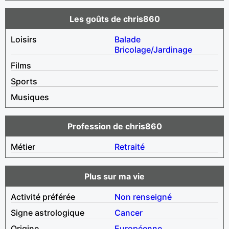
Les goûts de chris860
Loisirs
Balade
Bricolage/Jardinage
Films
Sports
Musiques
Profession de chris860
Métier
Retraité
Plus sur ma vie
Activité préférée
Non renseigné
Signe astrologique
Cancer
Origine
Européenne